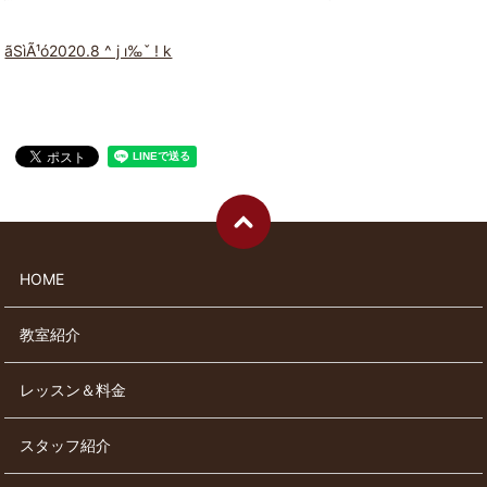
ãSìÃ¹ó2020.8 ^ j ı‰ˇ ! k
HOME
教室紹介
レッスン＆料金
スタッフ紹介