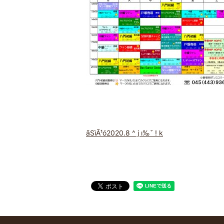
ãSìÃ¹ó2020.8 ^ j ı‰ˇ ! k