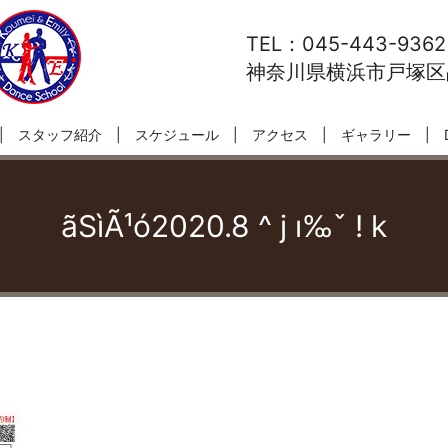
TEL：045-443-9362
神奈川県横浜市戸塚区品
スタッフ紹介
スケジュール
アクセス
ギャラリー
ãSìÃ¹ó2020.8 ^ j ı‰ˇ ! k