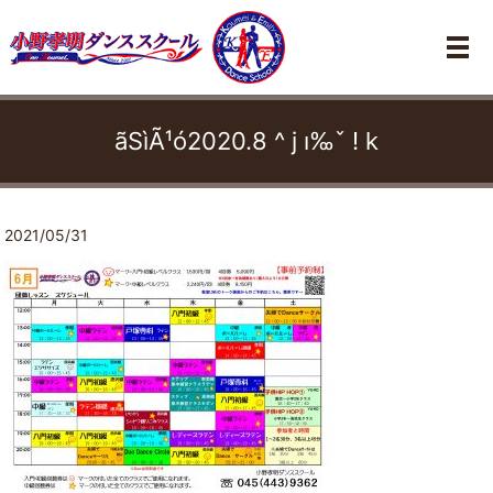
メ
ãSìÃ¹ó2020.8 ^ j ı‰ˇ ! k
2021/05/31