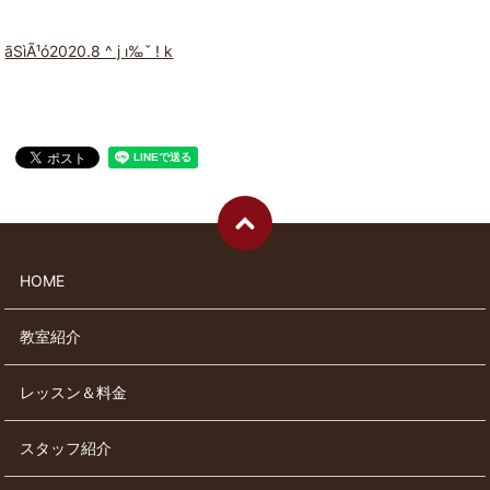
ãSìÃ¹ó2020.8 ^ j ı‰ˇ ! k
HOME
教室紹介
レッスン＆料金
スタッフ紹介