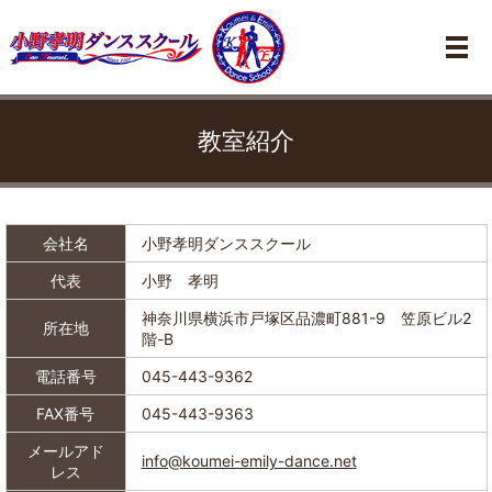
メ
教室紹介
会社名
小野孝明ダンススクール
代表
小野 孝明
神奈川県横浜市戸塚区品濃町881-9 笠原ビル2
所在地
階-B
電話番号
045-443-9362
FAX番号
045-443-9363
メールアド
info@koumei-emily-dance.net
レス