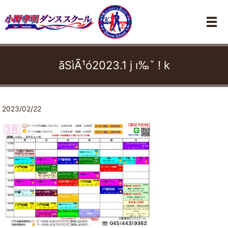
メ
ãSìÃ¹ó2023.1 j ı‰ˇ ! k
2023/02/22