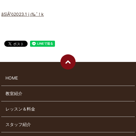
ãSìÃ¹ó2023.1 j ı‰ˇ ! k
HOME
教室紹介
レッスン＆料金
スタッフ紹介