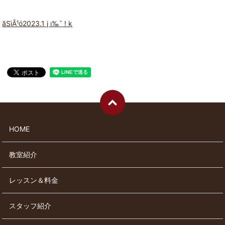
ãSìÃ¹ó2023.1 j ı‰ˇ ! k
HOME
教室紹介
レッスン＆料金
スタッフ紹介