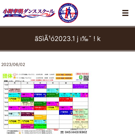
メ
ãSìÃ¹ó2023.1 j ı‰ˇ ! k
2023/06/02