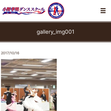
メ
gallery_img001
2017/10/16